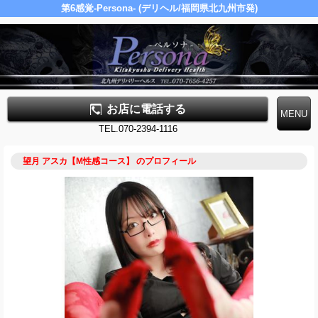
第6感覚-Persona- (デリヘル/福岡県北九州市発)
お店に電話する
TEL.070-2394-1116
望月 アスカ【M性感コース】 のプロフィール