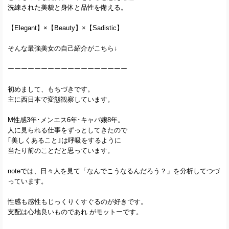
洗練された美貌と身体と品性を備える。
【Elegant】×【Beauty】×【Sadistic】
そんな最強美女の自己紹介がこちら↓
ーーーーーーーーーーーーーーーーーー
初めまして、もちづきです。
主に西日本で変態観察しています。
M性感3年･メンエス6年･キャバ嬢8年。
人に見られる仕事をずっとしてきたので
｢美しくあること｣は呼吸をするように
当たり前のことだと思っています。
noteでは、日々人を見て「なんでこうなるんだろう？」を分析してつづ
っています。
性感も感性もじっくりくすぐるのが好きです。
支配は心地良いものであれ がモットーです。