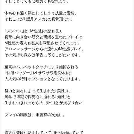
そしてとっても心地良くもなれます。
体も心も遍く満たしてしまう技量と愛情。
それこそが｢望月アスカ｣の真骨頂です。
｢メンエス｣と｢M性感｣の歴も長く
真摯に向き合い研究と研鑽を重ねたプレイは
M性感の素人も玄人も悶絶させてくれます。
アロママッサージからの流れのM性感プレイ。
その気持ち良さは筆舌に尽くしがたいです。
至高のベルベットタッチにより施術される
｢快感パウダー｣や｢サワサワ泡洗体｣は
大人気の特殊オプションとなっております。
努力と素材によって生まれた｢美性｣に
篤学で博識で探究心に溢れる｢知性｣と
生まれつき根っからの｢痴性｣とが混ざり合い
プレイの精度は、未曾有の次元に。
貴方は普段生活をしていて 街中を歩いていて