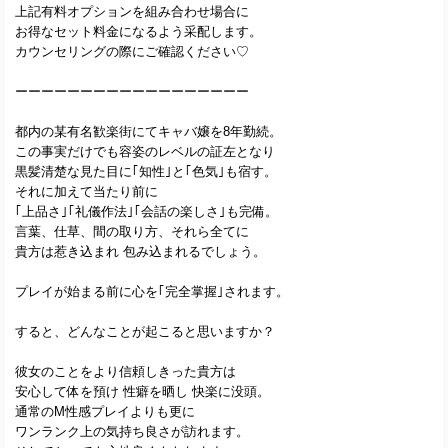
上記有料オプションを組み合わせ場合に
お得なセット料金になるよう采配します。
カウンセリングの際にご確認ください♡
ーーーーーーーーーーーーーーーーーー
都内の某有名歓楽街にてキャバ嬢を8年勤続。
この事実だけでも容姿のレベルの証左となり
黒髪清楚な見た目に｢知性｣と｢色気｣も宿す。
それに加えて当たり前に
｢上品さ｣｢礼儀作法｣｢会話の楽しさ｣も完備。
言葉、仕草、間の取り方、それら全てに
貴方は惹き込まれ 包み込まれるでしょう。
プレイが始まる前に心を｢完全掌握｣されます。
すると、どんなことが起こると思いますか？
彼女のことをより信頼しきった貴方は
安心して体を預け 性癖を晒し 快楽に没頭。
通常のM性感プレイよりも更に
ワンランク上の気持ち良さが訪れます。