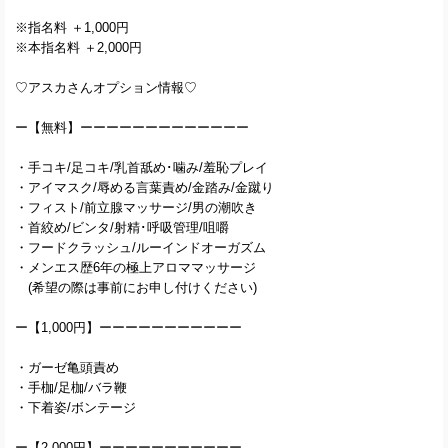
※指名料 ＋1,000円
※本指名料 ＋2,000円
♡アスカさんオプション情報♡
ー【無料】ーーーーーーーーーーーーー
・手コキ/足コキ/乳首舐め･噛み/羞恥プレイ
・アイマスク/辱める言葉責め/金踏み/金蹴り
・フィスト/前立腺マッサージ/男の潮吹き
・首絞め/ビンタ/射精･呼吸管理/咀嚼
・フードクラッシュ/ルーインドオーガズム
・メンエス歴6年の極上アロママッサージ
(希望の際は事前にお申し付けください)
ー【1,000円】ーーーーーーーーーーー
・ガーゼ亀頭責め
・手枷/足枷/バラ鞭
・下着姿/ボンテージ
ー【2,000円】ーーーーーーーーーーー