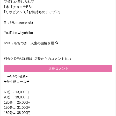
▽嬉しい差し入れ▽
｢水｣｢チョコラBB｣
｢リポビタンD｣｢お気持ちのチップ♡｣
X→@kimagureneki_
YouTube→bychiiko
note→もちづき｜人生の謎解き屋 🔍
料金とOPの詳細は｢店長からのコメント｣に↓
店長コメント
ｰ今だけ価格ｰ
❤︎M性感コース❤︎
60分→ 13,000円
90分→ 19,000円
120分→ 25,000円
150分→ 31,000円
180分→ 38,000円