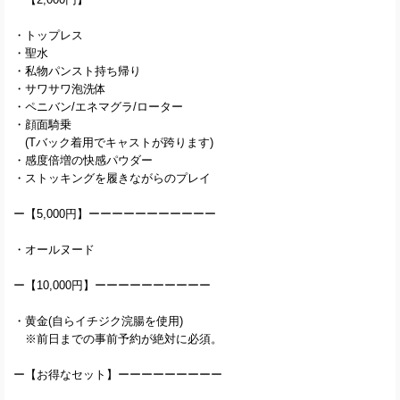
・トップレス
・聖水
・私物パンスト持ち帰り
・サワサワ泡洗体
・ペニバン/エネマグラ/ローター
・顔面騎乗
(Tバック着用でキャストが跨ります)
・感度倍増の快感パウダー
・ストッキングを履きながらのプレイ
ー【5,000円】ーーーーーーーーーーー
・オールヌード
ー【10,000円】ーーーーーーーーーー
・黄金(自らイチジク浣腸を使用)
※前日までの事前予約が絶対に必須。
ー【お得なセット】ーーーーーーーーー