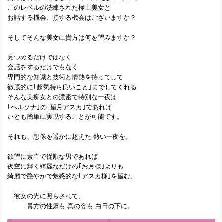
このレベルの洗練された極上美女と
お話する機会、接する機会はございますか？
そしてそんな美女に貴方は何を望みますか？
見つめるだけではなく
会話をするだけでもなく
専門的な知識と技術と情熱を持ってして
徹底的に｢超気持ち良いこと｣までしてくれる
そんな美痴女との濃密で特別な一夜は
｢ペルソナ｣の｢望月アスカ｣であれば
いとも簡単に実現することが可能です。
それも、想像を遥かに超えた 熱い一夜を。
欲望に素直で従順な男であれば
夜空に輝く綺麗なだけの｢お月様｣よりも
綺麗で艶やかで魅惑的な｢アスカ様｣を望む。
彼女の光に照らされて、
貴方の性癖も 真の姿も 白日の下に。