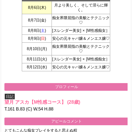
月より美しく、そして淫らに輝
8月6日(
木
)
く。
痴女界隈屈指の美貌とテクニック
8月7日(
金
)
♡
8月8日(
土
)
[スレンダー美女] × [M性感痴女］
8月9日(
日
)
安心の元キャバ嬢＆メンエス嬢♡
痴女界隈屈指の美貌とテクニック
8月10日(
月
)
♡
8月11日(
火
)
[スレンダー美女] × [M性感痴女］
8月12日(
水
)
安心の元キャバ嬢＆メンエス嬢♡
プロフィール
日記
望月 アスカ【M性感コース】
(28歳)
T.161 B.83 (C) W.54 H.88
アピールコメント
とてもこんな痴女プレイをすると思えぬ程